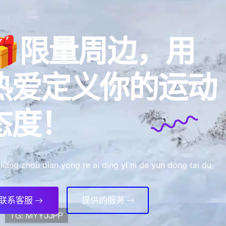
🎁限量周边，用
热爱定义你的运动
态度！
 liang zhou bian yong re ai ding yi ni de yun dong tai du
联系客服
提供的服务